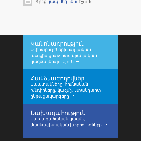
Գրեք
կապ մեզ հետ
էջում։
Կանոնադրություն
«Վիրաբույժների հայկական
ասոցիացիա» հասարակական
կազմակերպություն
Հանձնաժողովներ
Նպատակները, հիմնական
խնդիրները, կազմը, ստանդարտ
ընթացակարգերը
Նախագահություն
Նախագահական կազմը,
մասնագիտական խորհուրդները