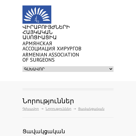
ՎԻՐԱԲՈՒՅԺՆԵՐԻ
ՀԱՅԿԱԿԱՆ
ԱՍՈՑԻԱՑԻԱ
АРМЯНСКАЯ
АССОЦИАЦИЯ ХИРУРГОВ
ARMENIAN ASSOCIATION
OF SURGEONS
Նորություններ
Գլխավոր
Նորություններ
Ցավակցական
Ցավակցական