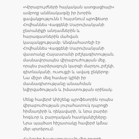
«Վիրաբույժների հայկական ասոցացիայի»
ամբողջ անձնակազմը իր խորին
ցավակցությունն է հայտնում պրոֆեսոր
Հովհաննես Վազգենի Սարուխանյանի
ընտանիքի անդամներին և
հարազատներին մահվան
կապակցությամբ։ Անգնահատելի էր
Հովհաննես Վազգենի Սարուխանյանի
վաստակը Հայաստանի բժշկագիտության,
մասնավորապես վիրաբուժության մեջ,
որպես բարձրագույն կարգի մարդու,բժշկի,
գիտնականի, ուսուցչի և ավագ ընկերոջ։
Նա միշտ մեզ համար կլինի իր
մասնագիտությանը անսահման
նվիրվածության և իմաստության օրինակ։
Մենք հավերժ կհիշենք պրոֆեսորին որպես
վիրաբուժության յուրահատուկ դպրոցի
հիմնադիրի և ղեկավարի, և նրա բարձր
հոգևոր և բարոյական հատկանիշները։
Նրա պայծառ հիշատակը հավերժ կմնա
մեր սրտերում։
Հանգչիր խաղաղությամբ մեր բոլորի