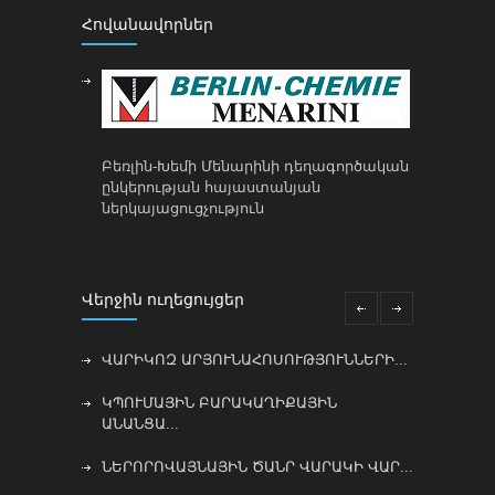
Հովանավորներ
Բեռլին-Խեմի Մենարինի դեղագործական
ընկերության հայաստանյան
ներկայացուցչություն
Վերջին ուղեցույցեր
ՎԱՐԻԿՈԶ ԱՐՅՈՒՆԱՀՈՍՈՒԹՅՈՒՆՆԵՐԻ...
ԿՊՈՒՄԱՅԻՆ ԲԱՐԱԿԱՂԻՔԱՅԻՆ
ԱՆԱՆՑԱ...
ՆԵՐՈՐՈՎԱՅՆԱՅԻՆ ԾԱՆՐ ՎԱՐԱԿԻ ՎԱՐ...