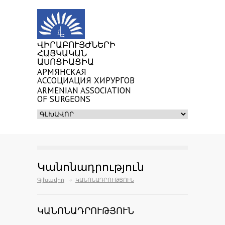
ՎԻՐԱԲՈՒՅԺՆԵՐԻ
ՀԱՅԿԱԿԱՆ
ԱՍՈՑԻԱՑԻԱ
АРМЯНСКАЯ
АССОЦИАЦИЯ ХИРУРГОВ
ARMENIAN ASSOCIATION
OF SURGEONS
Կանոնադրություն
Գլխավոր
ԿԱՆՈՆԱԴՐՈՒԹՅՈՒՆ
ԿԱՆՈՆԱԴՐՈՒԹՅՈՒՆ