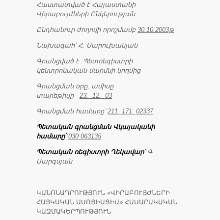
Հաստատված է Հայաստանի
Վիրաբույժների Ընկերության
Ընդհանուր ժողովի որոշմամբ
30.10.2003թ
Նախագահ՝ Հ. Սարուխանյան
Գրանցված է
Պետռեգիստրի
կենտրոնական մարմնի կողմից
Գրանցման օրը, ամիսը
տարեթիվը
23. 12. 03
Գրանցման համարը՝
211. 171. 02337
Պետական գրանցման Վկայականի
համարը՝
030 063135
Պետական ռեգիստրի Ղեկավար՝
Գ.
Սարգսյան
ԿԱՆՈՆԱԴՐՈՒԹՅՈՒՆ «ՎԻՐԱԲՈՒՅԺՆԵՐԻ
ՀԱՅԿԱԿԱՆ ԱՍՈՑԻԱՑԻԱ» ՀԱՍԱՐԱԿԱԿԱՆ
ԿԱԶՄԱԿԵՐՊՈՒԹՅՈՒՆ