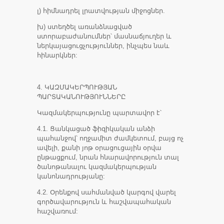
լ) հիմնադրել լրատվության միջոցներ.
խ) ստեղծել առանձնացված
ստորաբաժանումներ՝ մասնաճյուղեր և
ներկայացուցչություններ, ինչպես նաև
հինարկներ:
4. ԿԱԶՄԱԿԵՐՊՈՒԹՅԱՆ
ՊԱՐՏԱԿԱՆՈՒԹՅՈՒՆՆԵՐԸ
Կազմակերպությունը պարտավոր է՝
4.1. Ցանկացած ֆիզիկական անձի
պահանջով՝ ողջամիտ ժամկետում, բայց ոչ
ավելի, քանի յոթ օրացուցային օրվա
ընթացքում, նրան հնարավորություն տալ
ծանոթանալու կազմակերպության
կանոնադրությանը:
4.2. Օրենքով սահմանված կարգով վարել
գործավարություն և հաշվապահական
հաշվառում: