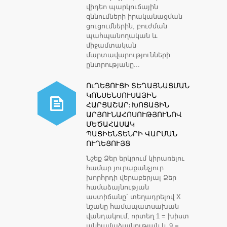
վիդեո պարկուճային
զննումների իրականացման
ցուցումներին, բուժման
պահպանողական և
միջամտական
մարտավարությունների
ընտրությանը...
ՈւՂԵՑՈՒՑԻ ՏԵՂԱՅՆԱՑՄԱՆ
ԿՈՆՍԵՆՍՈՒՍԱՅԻՆ
ՀԱՐՑԱՇԱՐ: ԽՈՑԱՅԻՆ
ԱՐՅՈՒՆԱՀՈՍՈՒԹՅՈՒՆՈՎ
ՄԵԾԱՀԱՍԱԿ
ՊԱՑԻԵՆՏԵՆՐԻ ՎԱՐՄԱՆ
ՈՒՂԵՑՈՒՅՑ
Նշեք Ձեր երկրում կիրառելու
համար յուրաքանչյուր
խորհրդի վերաբերյալ Ձեր
համաձայնության
աստիճանը` տեղադրելով X
նշանը համապատսախան
վանդակում, որտեղ 1 = խիստ
անհամաձայնության և 9 =