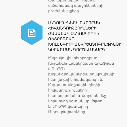
այս ախտաբանությամբ
մեծահասակ պացիենտների
բուժման ելքերը...
ԼԵՂՈՒՂԻՆԵՐԻ ԲԱՐՈՐԱԿ
ՀԻՎԱՆԴՈՒԹՅՈՒՆՆԵՐԻ
ԺԱՄԱՆԱԿ ԷՆԴՈՍԿՈՊԻԿ
ՌԵՏՐՈԳՐԱԴ
ԽՈԼԱՆԳԻՈՊԱՆԿՐԵԱՏՈԳՐԱՖԻԱՅԻ
ԿԻՐԱՌՄԱՆ ԳՈՐԾԵԼԱԿԱՐԳ
Էնդոսկոպիկ ռետրոգրադ
խոլանգիոպանկրեատոգրաֆիան
(ԷՌԽՊԳ)
խոլանգիոպանկրեատոսկոպիայի
հետ լեղային համակարգի և
ենթաստամոքսային գեղձի
հիվանդությունների
հետազոտման և վարման մեջ
կիրառվող օգտակար մեթոդ
է։ ԷՌԽՊԳ կատարող
էնդոսկոպիստները...