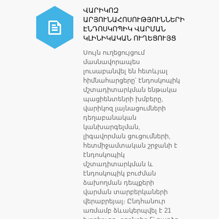
ՎԱՐԻԿՈԶ
ԱՐՅՈՒՆԱՀՈՍՈՒԹՅՈՒՆՆԵՐԻ
ԷՆԴՈՍԿՈՊԻԿ ՎԱՐՄԱՆ
ԿԼԻՆԻԿԱԿԱՆ ՈՒՂԵՑՈՒՅՑ
Սույն ուղեցույցում
մասնավորապես
լուսաբանվել են հետևյալ
հիմնահարցերը՝ էնդոսկոպիկ
մշտադիտարկման ենթակա
պացիենտենրի խմբերը,
վարիկոզ լայնացումների
դեղաբանական
կանխարգելման,
լիգավորման ցուցումների,
հետմիջամտական շրջանի է
էնդոսկոպիկ
մշտադիտարկման և
էնդոսկոպիկ բուժման
ձախողման դեպքերի
վարման տարբերկաների
վերաբրեյալ։ Ընդհանուր
առմամբ ձևակերպվել է 21