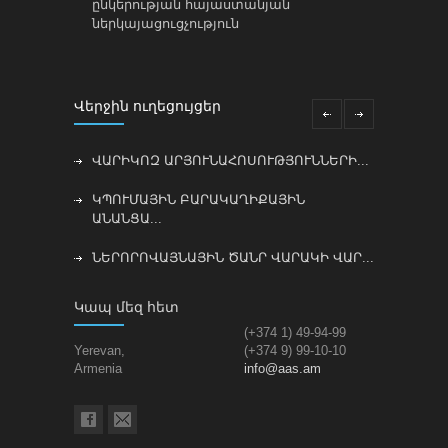
ընկերության հայաստանյան
ներկայացուցչություն
Վերջին ուղեցույցեր
ՎԱՐԻԿՈԶ ԱՐՅՈՒՆԱՀՈՍՈՒԹՅՈՒՆՆԵՐԻ...
ԿՊՈՒՄԱՅԻՆ ԲԱՐԱԿԱՂԻՔԱՅԻՆ
ԱՆԱՆՑԱ...
ՆԵՐՈՐՈՎԱՅՆԱՅԻՆ ԾԱՆՐ ՎԱՐԱԿԻ ՎԱՐ...
ՀՂԻՈՒԹՅԱՆ ԸՆԹԱՑՔՈՒՄ
Կապ մեզ հետ
ՎԻՐԱԲՈՒԺԱԿ...
(+374 1) 49-94-99
Yerevan,
(+374 9) 99-10-10
ԲԱՐԱԿ ԱՂԻՔԱՅԻՆ
Armenia
info@aas.am
ԱՐՅՈՒՆԱՀՈՍՈՒԹՅԱ...
ՈւՂԵՑՈՒՑԻ ՏԵՂԱՅՆԱՑՄԱՆ
ԿՈՆՍԵՆՍՈ...