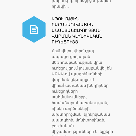
խորհուրդ, որոնցից 5՝ բարձր
որակի...
ԿՊՈՒՄԱՅԻՆ
ԲԱՐԱԿԱՂԻՔԱՅԻՆ
ԱՆԱՆՑԱՆԵԼԻՈՒԹՅԱՆ
ՎԱՐՄԱՆ ԿԼԻՆԻԿԱԿԱՆ
ՈՒՂԵՑՈՒՅՑ
Հիմնվելով վերոնշյալ
ապացուցողական
մեթոդաբանության վրա՝
ուղեցույցում լուսաբանվել են
ԿԲԱԱ-ով պացիենտների
վարման ընթացքում
վիրահատական խնդիրներ
ունեցողների
սահմանումները,
համաճարակաբանության,
ռիսկի գործոնների,
ախտորոշման, կլինիկական
պատկերի, մոնիտորինգի,
բուժական
միջամտությունների և ելքերի