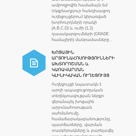
ամբողջովին համաձայն եմ:
Սկզբնաղբյուր հանդիսացող
ուղեցույցերում կիրառված
խորհուրդների որակի
(A,B,C,D) և ուժի (1,2)
դասակարգումների (GRADE
համալիրի) մանրամասները...
ԽՈՑԱՅԻՆ
ԱՐՅՈՒՆԱՀՈՍՈՒԹՅՈՒՆՆԵՐԻ
ԱԽՏՈՐՈՇՄԱՆ և
ԿԱՌԱՎԱՐՄԱՆ
ԿԼԻՆԻԿԱԿԱՆ ՈՒՂԵՑՈՒՅՑ
Ուղեցույցի նպատակն է
արդի ապացուցողական
տեղեկտավության ներքո
վերանայել խոցային
արյունահոսության
սահմանումը,
համաճարակաբանությունը,
պատճառները, վարման
տարբերակները և բարելավել