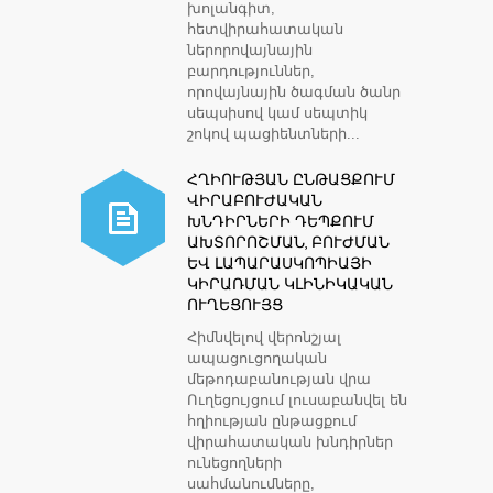
խոլանգիտ,
հետվիրահատական
ներորովայնային
բարդություններ,
որովայնային ծագման ծանր
սեպսիսով կամ սեպտիկ
շոկով պացիենտների...
ՀՂԻՈՒԹՅԱՆ ԸՆԹԱՑՔՈՒՄ
ՎԻՐԱԲՈՒԺԱԿԱՆ
ԽՆԴԻՐՆԵՐԻ ԴԵՊՔՈՒՄ
ԱԽՏՈՐՈՇՄԱՆ, ԲՈՒԺՄԱՆ
ԵՎ ԼԱՊԱՐԱՍԿՈՊԻԱՅԻ
ԿԻՐԱՌՄԱՆ ԿԼԻՆԻԿԱԿԱՆ
ՈՒՂԵՑՈՒՅՑ
Հիմնվելով վերոնշյալ
ապացուցողական
մեթոդաբանության վրա
Ուղեցույցում լուսաբանվել են
հղիության ընթացքում
վիրահատական խնդիրներ
ունեցողների
սահմանումները,