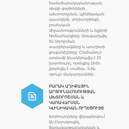
համաճարակաբանության,
ռիսկի գործոնների,
ախտորոշման, կլինիկական
պատկերի, մոնիտորինգի,
բուժական
միջամտությունների և ելքերի
հիմնահարցերը: Առաջարկվել
են ներդրման
տարբերակները և աուդիտի
ցուցանիշները: Ընդհանուր
առմամբ ձևակերպվել է 23
խորոհուրդ, որոնցից 18-ին
շնորհվել է «ուժեղ», 5-ին
«թույլ» մակարդակներ...
ԲԱՐԱԿ ԱՂԻՔԱՅԻՆ
ԱՐՅՈՒՆԱՀՈՍՈՒԹՅԱՆ
ԱԽՏՈՐՈՇՄԱՆ և
ԿԱՌԱՎԱՐՄԱՆ
ԿԼԻՆԻԿԱԿԱՆ ՈՒՂԵՑՈՒՅՑ
Խորհուրդները վերաբերվում
են էնդոսկոպիկ,
ճառագայթաբանական և